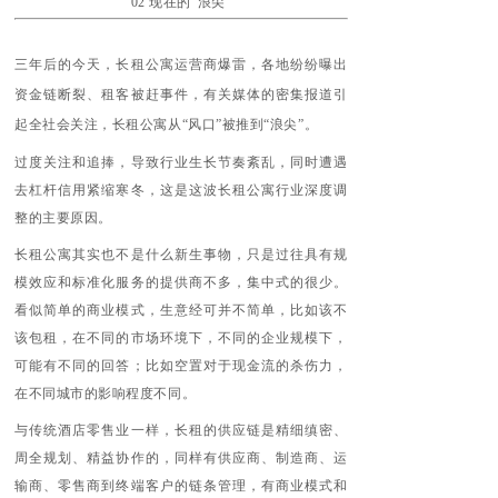
02 现在的“浪尖”
三年后的今天，长租公寓运营商爆雷，各地纷纷曝出
资金链断裂、租客被赶事件，有关媒体的密集报道引
起全社会关注，长租公寓从“风口”被推到“浪尖”。
过度关注和追捧，导致行业生长节奏紊乱，同时遭遇
去杠杆信用紧缩寒冬，这是这波长租公寓行业深度调
整的主要原因。
长租公寓其实也不是什么新生事物，只是过往具有规
模效应和标准化服务的提供商不多，集中式的很少。
看似简单的商业模式，生意经可并不简单，比如该不
该包租，在不同的市场环境下，不同的企业规模下，
可能有不同的回答；比如空置对于现金流的杀伤力，
在不同城市的影响程度不同。
与传统酒店零售业一样，长租的供应链是精细缜密、
周全规划、精益协作的，同样有供应商、制造商、运
输商、零售商到终端客户的链条管理，有商业模式和