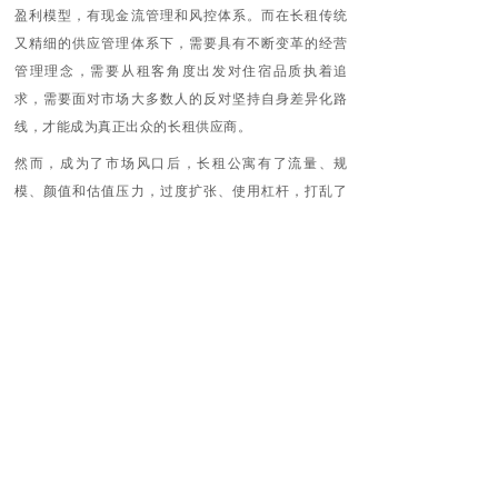
盈利模型，有现金流管理和风控体系。而在长租传统
又精细的供应管理体系下，需要具有不断变革的经营
管理理念，需要从租客角度出发对住宿品质执着追
求，需要面对市场大多数人的反对坚持自身差异化路
线，才能成为真正出众的长租供应商。
然而，成为了市场风口后，长租公寓有了流量、规
模、颜值和估值压力，过度扩张、使用杠杆，打乱了
长租公寓原本的生长节奏。
流量需要有租客数量做支撑，规模要有店面数和面
积、颜值需要投入更高的装修改造成本。长租公寓服
务商大多运行5-6年，还未进入整体盈利阶段，进行各
轮股权融资时，估值都要看流量规模，用公寓颜值吸
引眼球，促使长租公寓服务商加快扩张进度，公司资
金链承压。
长租公寓企业在资本盛宴中融到了不少股权资金，这
些助力企业发展的资金也有双刃剑。股本融资与债务
融资不同，是不会有本金偿还的压力的，但资本如果