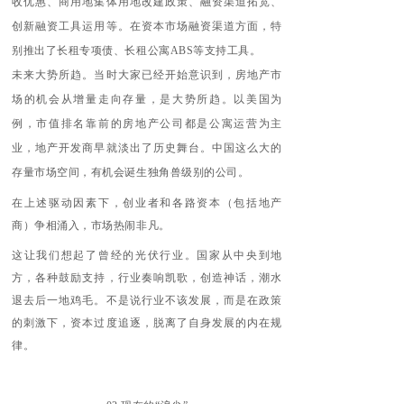
收优惠、商用地集体用地改建政策、融资渠道拓宽、
创新融资工具运用等。在资本市场融资渠道方面，特
别推出了长租专项债、长租公寓ABS等支持工具。
未来大势所趋。当时大家已经开始意识到，房地产市
场的机会从增量走向存量，是大势所趋。以美国为
例，市值排名靠前的房地产公司都是公寓运营为主
业，地产开发商早就淡出了历史舞台。中国这么大的
存量市场空间，有机会诞生独角兽级别的公司。
在上述驱动因素下，创业者和各路资本（包括地产
商）争相涌入，市场热闹非凡。
这让我们想起了曾经的光伏行业。国家从中央到地
方，各种鼓励支持，行业奏响凯歌，创造神话，潮水
退去后一地鸡毛。不是说行业不该发展，而是在政策
的刺激下，资本过度追逐，脱离了自身发展的内在规
律。