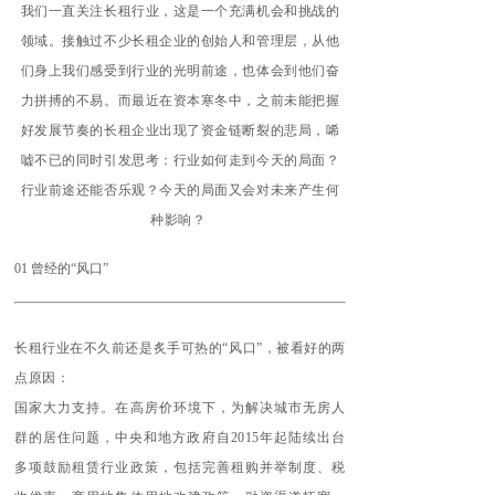
我们一直关注长租行业，这是一个充满机会和挑战的
领域。接触过不少长租企业的创始人和管理层，从他
们身上我们感受到行业的光明前途，也体会到他们奋
力拼搏的不易。而最近在资本寒冬中，之前未能把握
好发展节奏的长租企业出现了资金链断裂的悲局，唏
嘘不已的同时引发思考：行业如何走到今天的局面？
行业前途还能否乐观？今天的局面又会对未来产生何
种影响？
01 曾经的“风口”
长租行业在不久前还是炙手可热的“风口”，被看好的两
点原因：
国家大力支持。在高房价环境下，为解决城市无房人
群的居住问题，中央和地方政府自2015年起陆续出台
多项鼓励租赁行业政策，包括完善租购并举制度、税