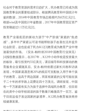
社会对于教育资源的需求日趋扩大，民办教育已经成为我
国教育事业的重要组成部分。根据腾讯教育和中国统计年
鉴的数据，2014年中国教育市场总规模约为6万亿元[1]。
根据wind及中国统计年鉴数据，2017年中国教育固定资产
投资额超过1.1万亿元[2]。
教育产业最底层的驱动力源于“中产阶级”家庭的“焦虑
感”，多半中产家庭认可读书能帮助孩子改善生活并提升
社会阶层，这也促成了民办K12[3]教育成为教育产业中增
速最快的市场。《安永-帕特侬2018中国教育行业洞见》
[4]报告数据显示，在2017年，K12中小幼学校是投资最大
的板块，吸引投资约55亿美元，课后辅导和科技驱动的教
育服务企业紧随其后。安永-帕特侬通过家长问卷和访谈
发现，中国家庭愿意将20%的税后可支配收入用于单个孩
子的教育，远高于周边国家，而富裕家庭的父母可能在孩
子二十年的求学路上花费近四十万美元。调研发现，中国
有一千万家庭有实力为孩子选择中高端民办教育，但目前
在此类中小幼学校就读的孩子数量只略微高于一百万。鉴
于目前远低于发达国家的渗透率，K12民办教育板块将持
续健康发展。