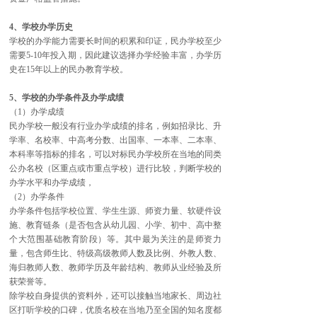
4、学校办学历史
学校的办学能力需要长时间的积累和印证，民办学校至少
需要5-10年投入期，因此建议选择办学经验丰富，办学历
史在15年以上的民办教育学校。
5、学校的办学条件及办学成绩
（1）办学成绩
民办学校一般没有行业办学成绩的排名，例如招录比、升
学率、名校率、中高考分数、出国率、一本率、二本率、
本科率等指标的排名，可以对标民办学校所在当地的同类
公办名校（区重点或市重点学校）进行比较，判断学校的
办学水平和办学成绩，
（2）办学条件
办学条件包括学校位置、学生生源、师资力量、软硬件设
施、教育链条（是否包含从幼儿园、小学、初中、高中整
个大范围基础教育阶段）等。其中最为关注的是师资力
量，包含师生比、特级高级教师人数及比例、外教人数、
海归教师人数、教师学历及年龄结构、教师从业经验及所
获荣誉等。
除学校自身提供的资料外，还可以接触当地家长、周边社
区打听学校的口碑，优质名校在当地乃至全国的知名度都