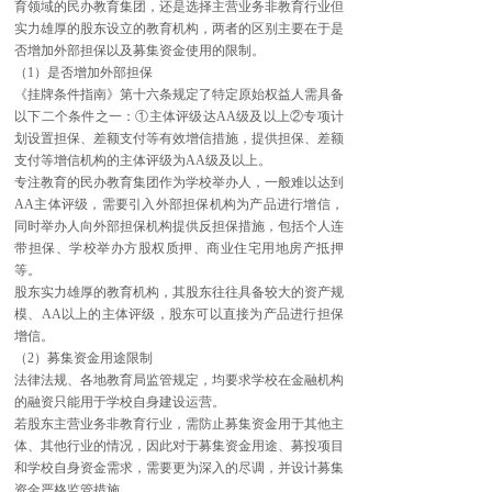
育领域的民办教育集团，还是选择主营业务非教育行业但
实力雄厚的股东设立的教育机构，两者的区别主要在于是
否增加外部担保以及募集资金使用的限制。
（1）是否增加外部担保
《挂牌条件指南》第十六条规定了特定原始权益人需具备
以下二个条件之一：①主体评级达AA级及以上②专项计
划设置担保、差额支付等有效增信措施，提供担保、差额
支付等增信机构的主体评级为AA级及以上。
专注教育的民办教育集团作为学校举办人，一般难以达到
AA主体评级，需要引入外部担保机构为产品进行增信，
同时举办人向外部担保机构提供反担保措施，包括个人连
带担保、学校举办方股权质押、商业住宅用地房产抵押
等。
股东实力雄厚的教育机构，其股东往往具备较大的资产规
模、AA以上的主体评级，股东可以直接为产品进行担保
增信。
（2）募集资金用途限制
法律法规、各地教育局监管规定，均要求学校在金融机构
的融资只能用于学校自身建设运营。
若股东主营业务非教育行业，需防止募集资金用于其他主
体、其他行业的情况，因此对于募集资金用途、募投项目
和学校自身资金需求，需要更为深入的尽调，并设计募集
资金严格监管措施。