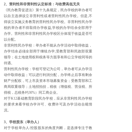
2、营利性和非营利性认定标准：与收费高低无关
《民办教育促进法》第十九条规定，民办学校的举办者可
以自主选择设立非营利性或者营利性民办学校。但是,不
得设立实施义务教育的营利性民办学校。非营利性民办学
校的举办者不得取得办学收益,学校的办学结余全部用于
办学。营利性和非营利性民办学校区分体现于收益是否可
以分配。
非营利性民办学校：举办者不能从办学活动中取得收益，
办学结余必须全部用于继续办学;受教育部和民政部双重
领导；在土地使用权和税务等方面享有和公立学校同等的
待遇。
营利性民办学校：学校可登记为公司，举办者可从办学活
动中取得收益；可以进行利润分配，办学终止后享有剩余
财产分配权，可上市及资本市场募集资金；受教育部和工
商局双重领导；土地招拍挂，税收（增值税、营业税、所
得税，总税务约30%）同工商企业。
对于K12基础教育阶段民办学校，应从非营利性民办学校
的要求来看学校办学许可、收费许可及办学活动合规情
况。
3、学校股东（举办人）
对于学校举办人/控股股东的角度判断，是选择专注于教