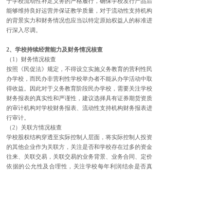
于学校流动性补足义务的严格履行，确保学校发行产品后
能够维持良好运营并保证教学质量，对于流动性支持机构
的背景实力和财务情况也应当以特定原始权益人的标准进
行深入尽调。
2、学校持续经营能力及财务情况核查
（1）财务情况核查
按照《民促法》规定，不得设立实施义务教育的营利性民
办学校，而民办非营利性学校举办者不能从办学活动中取
得收益。因此对于义务教育阶段民办学校，需要关注学校
财务报表的真实性和严谨性，建议选择具有证券期货资质
的审计机构对学校财务报表、流动性支持机构财务报表进
行审计。
（2）关联方情况核查
学校股权结构穿透至实际控制人层面，将实际控制人投资
的其他企业作为关联方，关注是否和学校存在过多的资金
往来、关联交易，关联交易的业务背景、业务合同、定价
依据的公允性及合理性，关注学校每年利润结余是否真
实、是否存在利益输送的情况。
（3）学校账户及家长缴费核查
尽调中应对学生家长的缴费途径和学校账户设置做深入核
查。学费住宿费收入入池的，学校对于学生家长缴纳的费
用应当设立专项账户并与其他收入做明确区分，要求家长